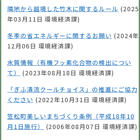
隣地から越境した竹木に関するルール
(
2025
年03月11日
環境経済課
)
冬季の省エネルギーに関するお願い
(
2024年
12月06日
環境経済課
)
水質情報（有機フッ素化合物の検出につい
て）
(
2023年08月18日
環境経済課
)
「ぎふ清流クールチョイス」の推進にご協力
ください
(
2022年10月31日
環境経済課
)
笠松町美しいまちづくり条例（平成18年10
月1日施行）
(
2006年08月07日
環境経済課
)