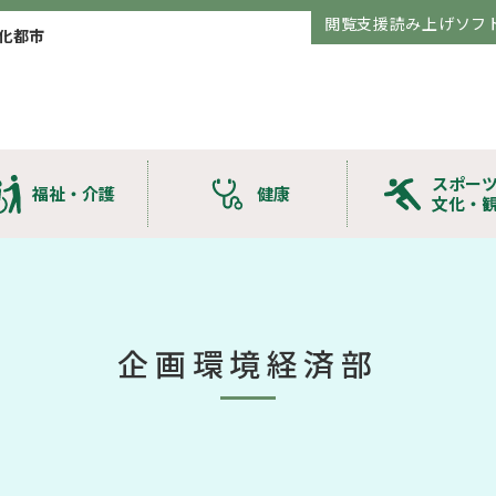
閲覧支援読み上げソフ
化都市
スポー
福祉・介護
健康
文化・
企画環境経済部