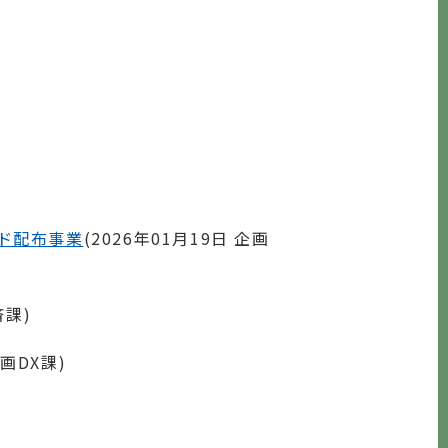
ド配布事業
(
2026年01月19日
企画
済課
)
画DX課
)