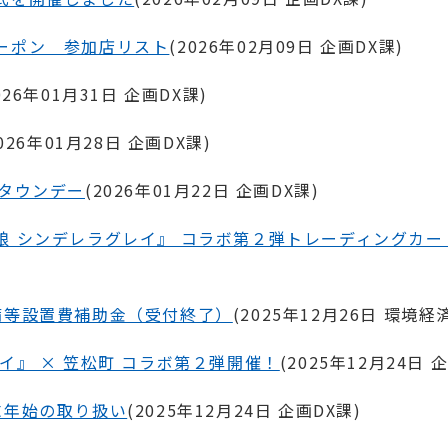
ーポン 参加店リスト
(
2026年02月09日
企画DX課
)
026年01月31日
企画DX課
)
026年01月28日
企画DX課
)
ムタウンデー
(
2026年01月22日
企画DX課
)
娘 シンデレラグレイ』 コラボ第２弾トレーディングカー
備等設置費補助金（受付終了）
(
2025年12月26日
環境経
イ』 × 笠松町 コラボ第２弾開催！
(
2025年12月24日
企
末年始の取り扱い
(
2025年12月24日
企画DX課
)