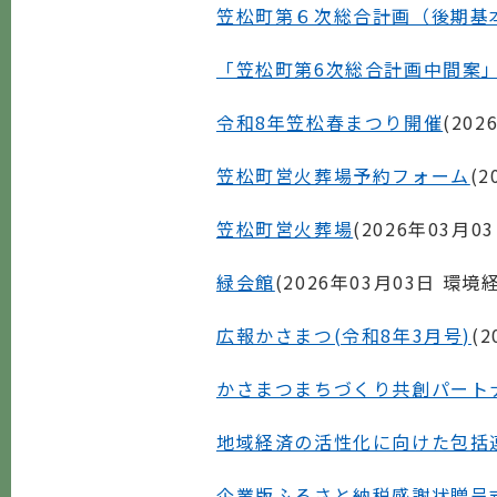
笠松町第６次総合計画（後期基
「笠松町第6次総合計画中間案
令和8年笠松春まつり開催
(
202
笠松町営火葬場予約フォーム
(
2
笠松町営火葬場
(
2026年03月0
緑会館
(
2026年03月03日
環境
広報かさまつ(令和8年3月号)
(
2
かさまつまちづくり共創パート
地域経済の活性化に向けた包括
企業版ふるさと納税感謝状贈呈