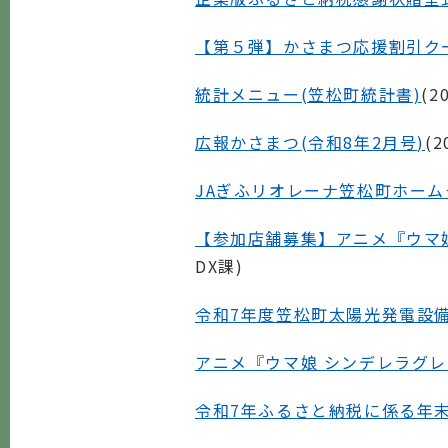
【第５弾】かさまつ応援割引ク
統計メニュー(笠松町統計書)
(
2
広報かさまつ(令和8年2月号)
(
2
JAぎふリオレーナ笠松町ホー
【参加店舗募集】アニメ『ウマ
DX課
)
令和7年度笠松町太陽光発電設
アニメ『ウマ娘 シンデレラグレ
令和7年ふるさと納税に係る年