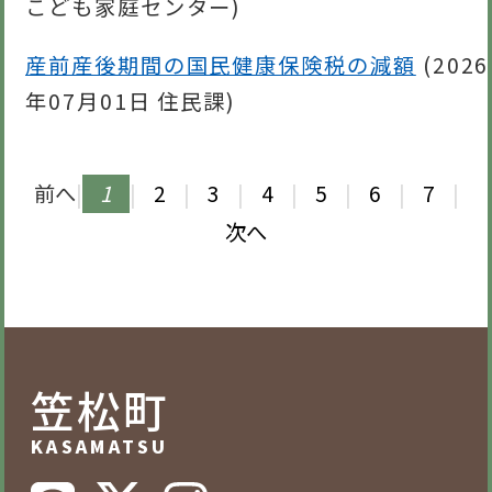
こども家庭センター
)
産前産後期間の国民健康保険税の減額
(
2026
年07月01日
住民課
)
前へ
|
1
|
2
|
3
|
4
|
5
|
6
|
7
|
次へ
笠松町
KASAMATSU