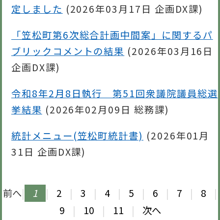
定しました
(
2026年03月17日
企画DX課
)
「笠松町第6次総合計画中間案」に関するパ
ブリックコメントの結果
(
2026年03月16日
企画DX課
)
令和8年2月8日執行 第51回衆議院議員総選
挙結果
(
2026年02月09日
総務課
)
統計メニュー(笠松町統計書)
(
2026年01月
31日
企画DX課
)
前へ
|
1
|
2
|
3
|
4
|
5
|
6
|
7
|
8
|
9
|
10
|
11
|
次へ