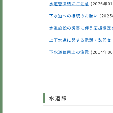
水道管凍結にご注意
(
2026年0
下水道への接続のお願い
(
202
水道施設の災害に伴う応援協定
上下水道に関する電話・訪問セ
下水道使用上の注意
(
2014年0
水道課