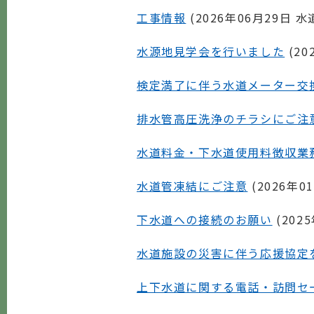
工事情報
(
2026年06月29日
水
水源地見学会を行いました
(
20
検定満了に伴う水道メーター交
排水管高圧洗浄のチラシにご注
水道料金・下水道使用料徴収業
水道管凍結にご注意
(
2026年0
下水道への接続のお願い
(
202
水道施設の災害に伴う応援協定
上下水道に関する電話・訪問セ