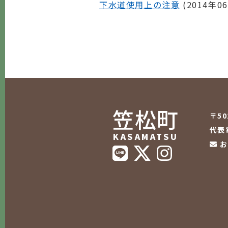
下水道使用上の注意
(
2014年0
笠松町
〒5
代表電
KASAMATSU
お