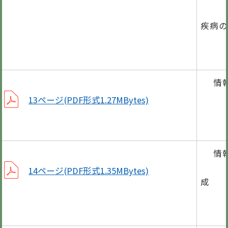
中皮
疾病の
3月
情
臨時
13ページ(PDF形式1.27MBytes)
道路
情
不妊
14ページ(PDF形式1.35MBytes)
成
「清