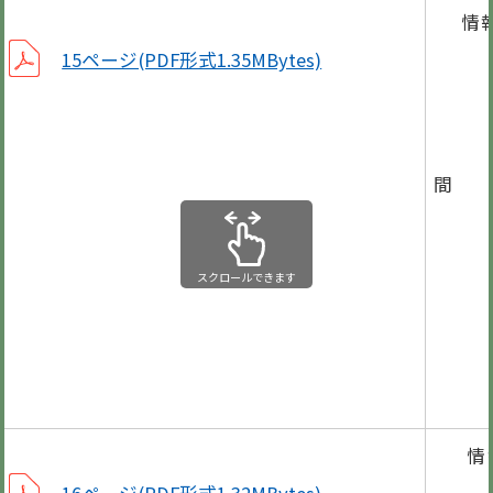
情
が
15ページ(PDF形式1.35MBytes)
使用
3月
間
予防
スクロールできます
毎月
国の
まち
情
新し