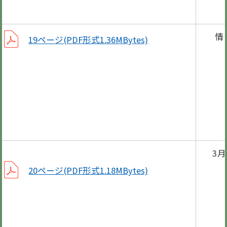
笠
情
19ページ(PDF形式1.36MBytes)
青年
乗っ
男女
だま
3
休日
20ページ(PDF形式1.18MBytes)
子育
保健