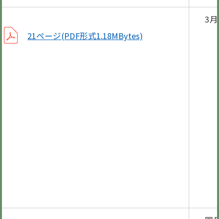
3
グ
21ページ(PDF形式1.18MBytes)
ここ
第3
納付
相
献
3月
図書