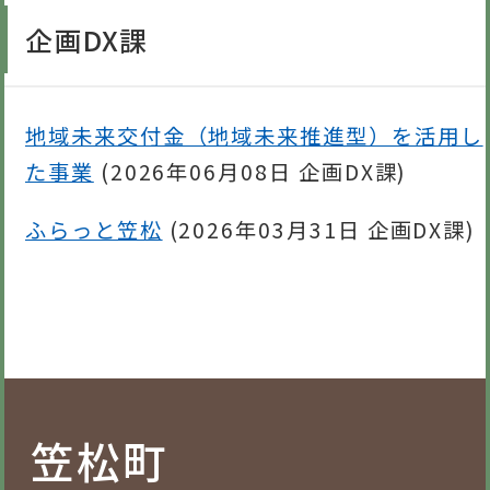
企画DX課
地域未来交付金（地域未来推進型）を活用し
た事業
(
2026年06月08日
企画DX課
)
ふらっと笠松
(
2026年03月31日
企画DX課
)
笠松町