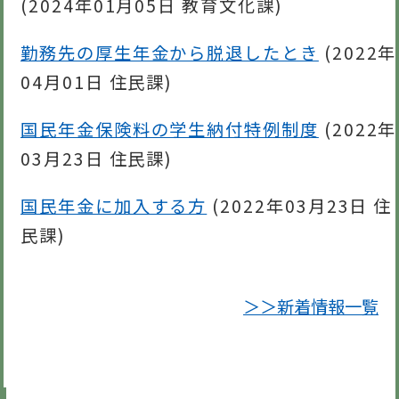
(
2024年01月05日
教育文化課
)
勤務先の厚生年金から脱退したとき
(
2022年
04月01日
住民課
)
国民年金保険料の学生納付特例制度
(
2022年
03月23日
住民課
)
国民年金に加入する方
(
2022年03月23日
住
民課
)
＞＞新着情報一覧