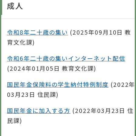
成人
令和8年二十歳の集い
(
2025年09月10日
教
育文化課
)
令和6年二十歳の集いインターネット配信
(
2024年01月05日
教育文化課
)
国民年金保険料の学生納付特例制度
(
2022年
03月23日
住民課
)
国民年金に加入する方
(
2022年03月23日
住
民課
)