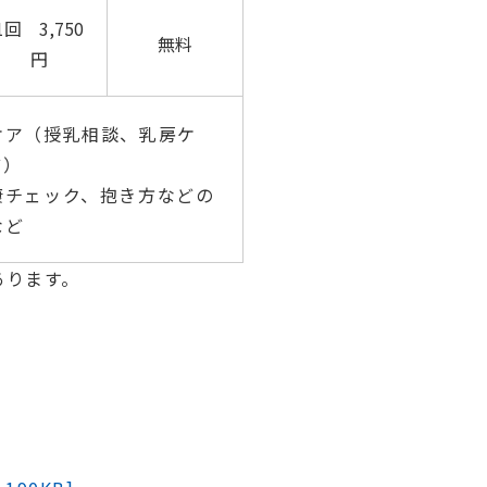
1回 3,750
無料
円
ケア（授乳相談、乳房ケ
ど）
康チェック、抱き方などの
など
あります。