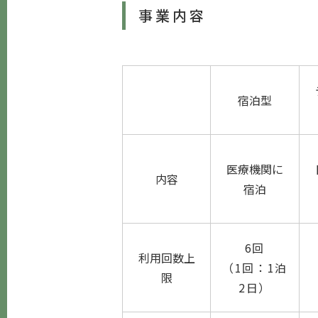
事業内容
宿泊型
医療機関に
内容
宿泊
6回
利用回数上
（1回：1泊
限
2日）