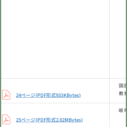
ここ
第3
納付
相
毎月
図書
国
教
24ページ(PDF形式933KBytes)
岐
25ページ(PDF形式2.02MBytes)