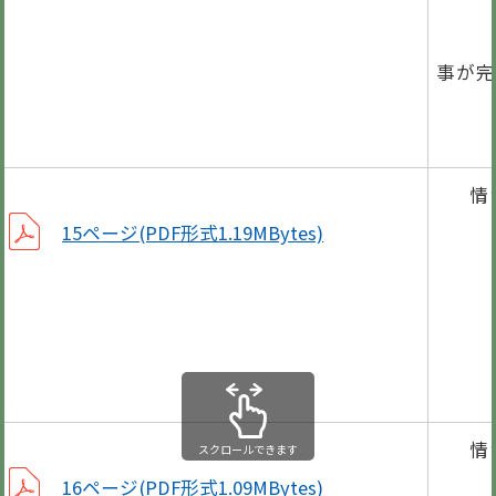
防災
事が完
ぎふ
情
岐
15ページ(PDF形式1.19MBytes)
第6
町県
笠
情
スクロールできます
年
16ページ(PDF形式1.09MBytes)