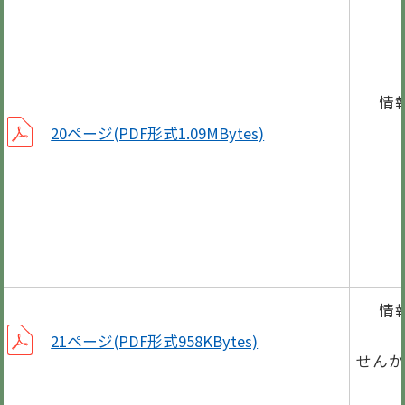
学校
岐阜
情
第3
20ページ(PDF形式1.09MBytes)
ク
デー
放
情
華陽
21ページ(PDF形式958KBytes)
せんか
歌王