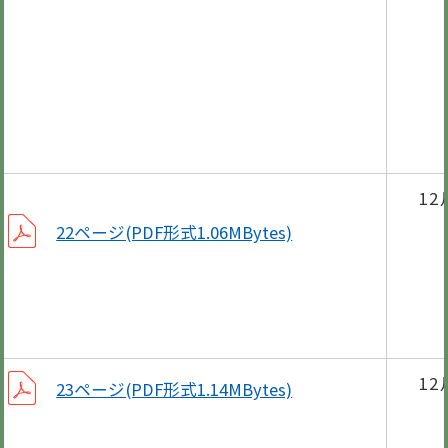
口座
空き
歳末
1
休日
22ページ(PDF形式1.06MBytes)
子育
保健
1
23ページ(PDF形式1.14MBytes)
グ