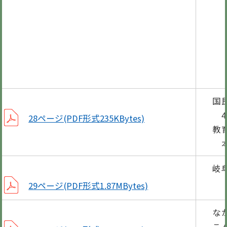
こ
第
今
子
図
国
4
28ページ(PDF形式235KBytes)
教
本
岐
29ページ(PDF形式1.87MBytes)
な
こ