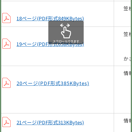
笠
18ページ(PDF形式849KBytes)
笠
国
スクロールできます
19ページ(PDF形式658KBytes)
（
か
情
町
20ページ(PDF形式385KBytes)
霊
人
歯
情
21ページ(PDF形式313KBytes)
体