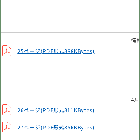
第
郡
税
情
警
25ページ(PDF形式388KBytes)
自
歴
が
笠
4
休
26ページ(PDF形式311KBytes)
保
27ページ(PDF形式356KBytes)
グ