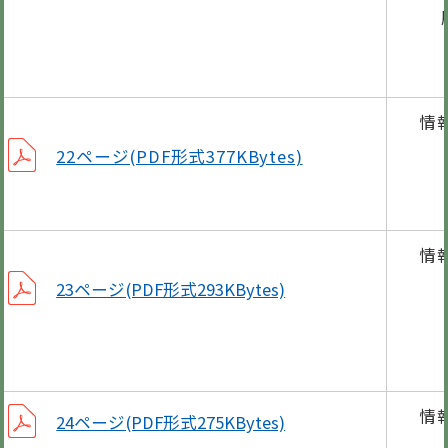
肝
歯
は
情
栄
22ページ(PDF形式377KBytes)
防
防
情
固
23ページ(PDF形式293KBytes)
男
身
統
情
24ページ(PDF形式275KBytes)
第