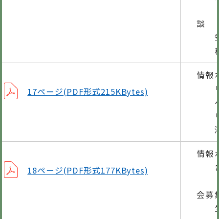
法
談
笠松
秋の
情報
リバ
17ページ(PDF形式215KBytes)
ペッ
リバ
酒
情報
ぎふ
18ページ(PDF形式177KBytes)
会募
生ご