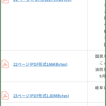
グ
ここ
第3
今
相
子育
図書
国民
こん
22ページ(PDF形式166KBytes)
消防
9月
岐阜
23ページ(PDF形式1.83MBytes)