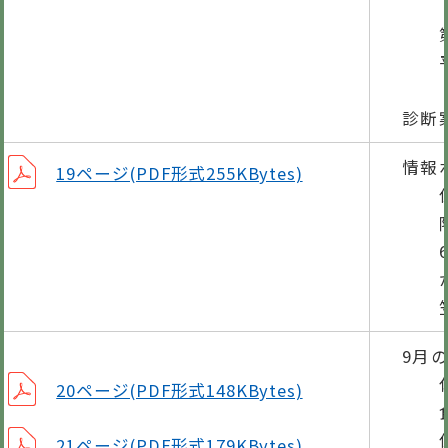
～
第4
平成
診断
情報
19ページ(PDF形式255KBytes)
保育
陸上
65
がん
笠松
9月
休日
20ページ(PDF形式148KBytes)
食生
保健
21ページ(PDF形式179KBytes)