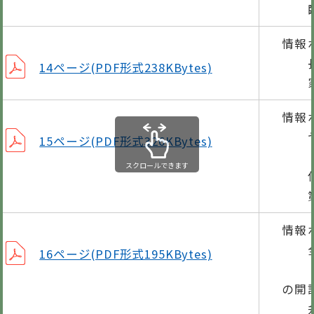
臨時
情報
長
14ページ(PDF形式238KBytes)
家屋
情報
ヤン
15ページ(PDF形式326KBytes)
「鮎
スクロールできます
使用
第4
情報
全国
16ページ(PDF形式195KBytes)
の開
弁護