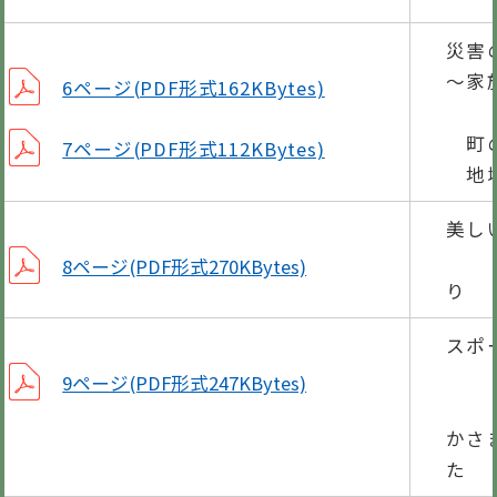
災害
～家
6ページ(PDF形式162KBytes)
被
町
7ページ(PDF形式112KBytes)
地域
美し
8ページ(PDF形式270KBytes)
り
スポ
中学
9ページ(PDF形式247KBytes)
第6
かさ
た