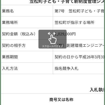
笠松町子ども・子育て新制度管理シス
業務名
第7号 笠松町子ども・子
業務場所
笠松町が指示する場所
契約金額（税込み）
1,029,000円
契約の相手方
（株）創建環境エンジニアーズ
スクロールできます
業務期間
契約の日から平成26年3月3
入札方法
指名競争入札
入札執
商号又は名称