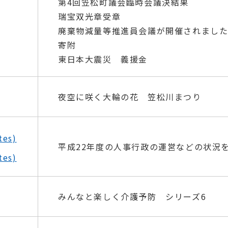
第4回笠松町議会臨時会議決結果
瑞宝双光章受章
廃棄物減量等推進員会議が開催されまし
寄附
東日本大震災 義援金
夜空に咲く大輪の花 笠松川まつり
es)
平成22年度の人事行政の運営などの状況
es)
みんなと楽しく介護予防 シリーズ6