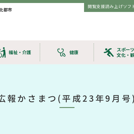
閲覧支援読み上げソフ
化都市
スポー
福祉・介護
健康
文化・
広報かさまつ(平成23年9月号