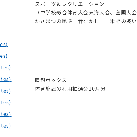
スポーツ＆レクリエーション
（中学校総合体育大会東海大会、全国大
かさまつの民話「昔むかし」 米野の戦い
es)
es)
tes)
tes)
情報ボックス
体育施設の利用抽選会10月分
tes)
tes)
tes)
tes)