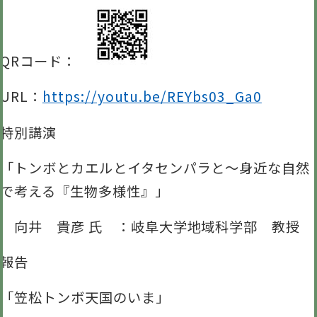
QRコード：
URL：
https://youtu.be/REYbs03_Ga0
特別講演
「トンボとカエルとイタセンパラと～身近な自然
で考える『生物多様性』」
向井 貴彦 氏 ：岐阜大学地域科学部 教授
報告
「笠松トンボ天国のいま」