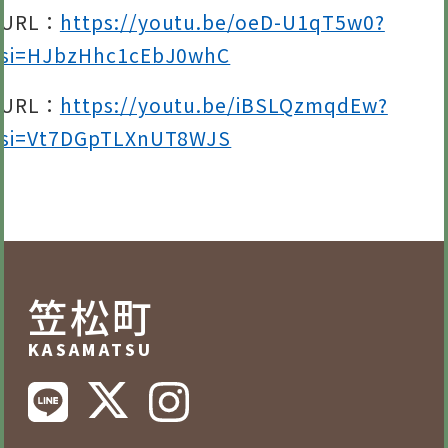
URL：
https://youtu.be/oeD-U1qT5w0?
si=HJbzHhc1cEbJ0whC
URL：
https://youtu.be/iBSLQzmqdEw?
si=Vt7DGpTLXnUT8WJS
笠松町
KASAMATSU