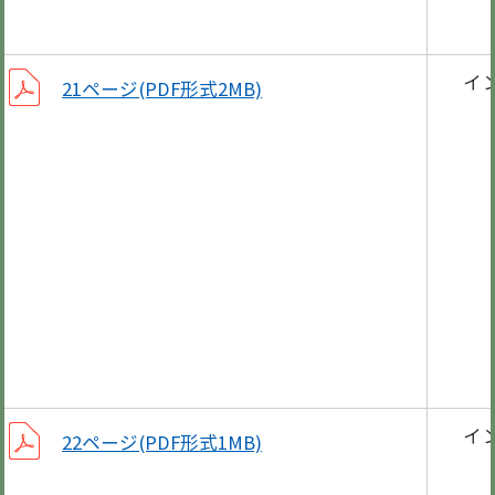
子育
イ
21ページ(PDF形式2MB)
新年
子育
冬の
「は
ペッ
寄贈
イ
22ページ(PDF形式1MB)
年末