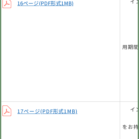
イ
16ページ(PDF形式1MB)
ひと
国民
国民
用期間
こん
災害
男女
イ
17ページ(PDF形式1MB)
軽自
をお持