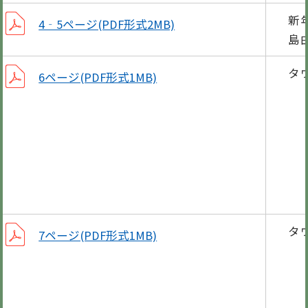
新
4‐5ページ(PDF形式2MB)
島
タ
6ページ(PDF形式1MB)
町消
令和
税務
主任
タ
7ページ(PDF形式1MB)
有事
給食