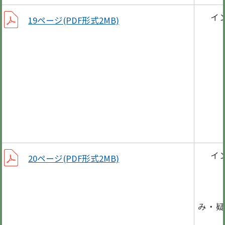
イ
19ページ(PDF形式2MB)
国
「保
繋ぐ
岐阜
骨髄
イ
20ページ(PDF形式2MB)
ワン
フォ
み・疑