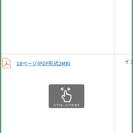
償却
子育
「入
第3
イ
18ページ(PDF形式2MB)
就学
消
会計
スクロールできます
笠松
お