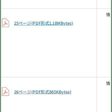
情
レ
25ページ(PDF形式1.18MBytes)
「F
タカ
湊町
チャ
情
憲法
26ページ(PDF形式865KBytes)
チ