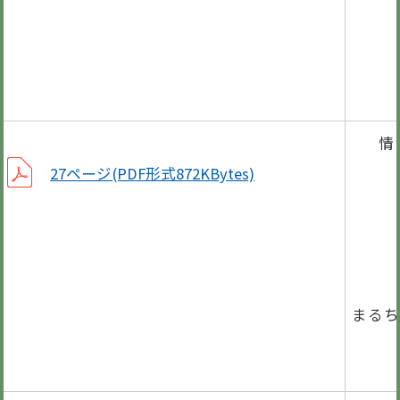
乙種
第2
笠松
情
学習
27ページ(PDF形式872KBytes)
より
第3
町マ
まるち
夏休