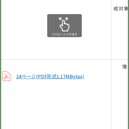
平成
成対象
平成
リサ
スクロールできます
毎月
情
かさ
24ページ(PDF形式1.17MBytes)
歴史
が
余
笠