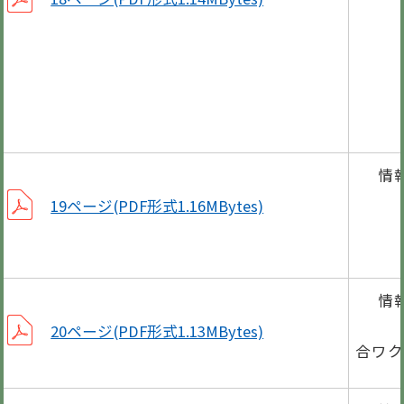
5月
義
情
胃が
19ページ(PDF形式1.16MBytes)
幼児
情
妊娠
20ページ(PDF形式1.13MBytes)
合ワク