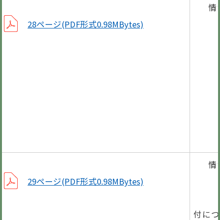
情
非常
28ページ(PDF形式0.98MBytes)
第4
第1
第3
第2
第6
情
第1
29ページ(PDF形式0.98MBytes)
平成
付につ