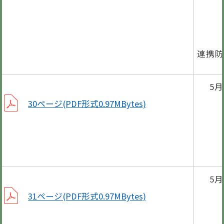
児童
平成
連携防
5
休日
30ページ(PDF形式0.97MBytes)
子育
5月
5
グ
31ページ(PDF形式0.97MBytes)
ここ