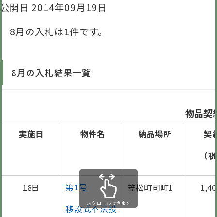
公開日 2014年09月19日
8月の入札は1件です。
8月の入札結果一覧
物品契
実施日
物件名
納品場所
契
（税
18日
第1号
笠松町司町1
1,4
スクロールできます
移設式不法投