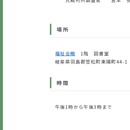
元裁判所調査官 宮本 
場所
福祉会館
1階 図書室
岐阜県羽島郡笠松町東陽町44-1 電話
時間
午後1時から午後3時まで