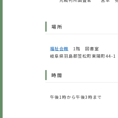
元裁判所調査官 宮本 
場所
福祉会館
1階 図書室
岐阜県羽島郡笠松町東陽町44-1 電話
時間
午後1時から午後3時まで