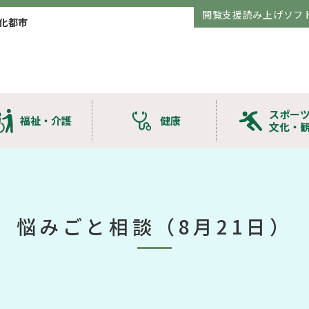
閲覧支援読み上げソフ
化都市
スポー
福祉・介護
健康
文化・
悩みごと相談（8月21日）