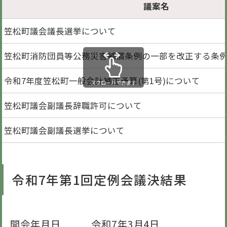
議案名
笠松町議会議長選挙について
笠松町消防団員等公務災害補償条例の一部を改正する条
令和7年度笠松町一般会計補正予算(第1号)について
スクロールできます
笠松町議会副議長辞職許可について
笠松町議会副議長選挙について
令和7年第1回定例会議決結果
開会年月日 令和7年3月4日