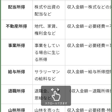
配当所得
株式や出資の
収入金額－株式などの
配当など
不動産所得
地代、家賃、
収入金額－必要経費＝
権利金など
事業所得
事業をしてい
収入金額－必要経費＝
る場合に生じ
る所得
給与所得
サラリーマン
収入金額－給与所得控
の給料など
退職所得
退職金、一時
（収入金額－退職所得
恩給など
スクロールできます
山林所得
山林を売った
収入金額－必要経費-