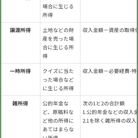
場合に生じる
所得
譲渡所得
土地などの財
収入金額－資産の取得
産を売った場
合に生じる所
得
一時所得
クイズに当た
収入金額－必要経費-
った場合など
に生じる所得
雑所得
公的年金な
次の1と2の合計額
ど、原稿料な
1.公的年金などの収入
ど他の所得に
2.1を除く雑所得の収
あてはまらな
い所得