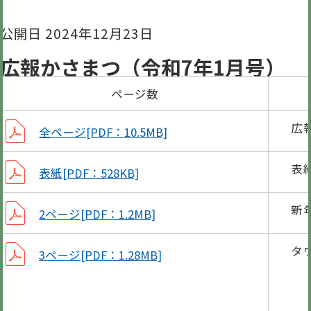
公開日 2024年12月23日
広報かさまつ（令和7年1月号）
ページ数
広
全ページ[PDF：10.5MB]
表
表紙[PDF：528KB]
新
2ページ[PDF：1.2MB]
タ
3ページ[PDF：1.28MB]
令和
町赤