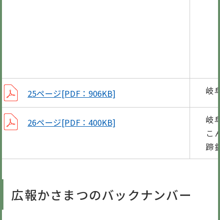
図書
CC
今月
岐
25ページ[PDF：906KB]
岐
26ページ[PDF：400KB]
こ
蹄
広報かさまつのバックナンバー