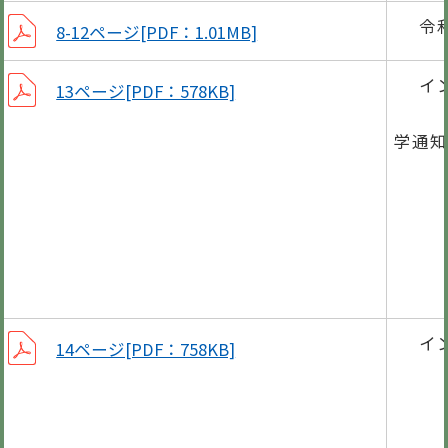
令
8-12ページ[PDF：1.01MB]
イ
13ページ[PDF：578KB]
小中
学通知
就学
国保
精神
イ
14ページ[PDF：758KB]
保育
「保