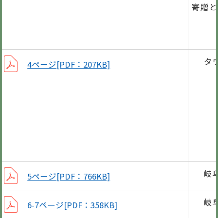
寄贈と
10
タ
4ページ[PDF：207KB]
笠松
スポ
皆さ
包括
岐
5ページ[PDF：766KB]
岐
6-7ページ[PDF：358KB]