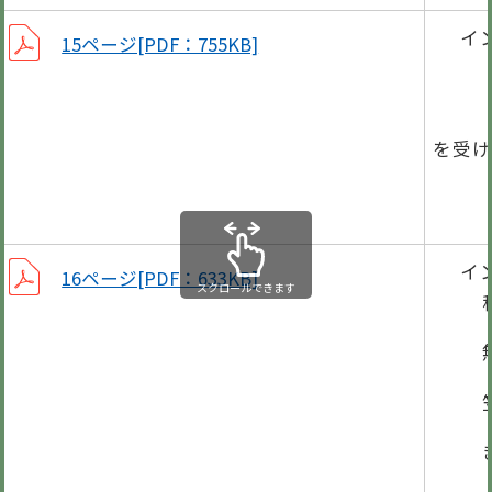
イ
15ページ[PDF：755KB]
第4
羽島
を受け
町シ
イ
16ページ[PDF：633KB]
スクロールできます
税理
無料
笠松
ぎふ